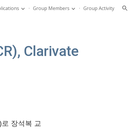
lications
Group Members
Group Activity
ion
R), Clarivate
her)로 장석복 교